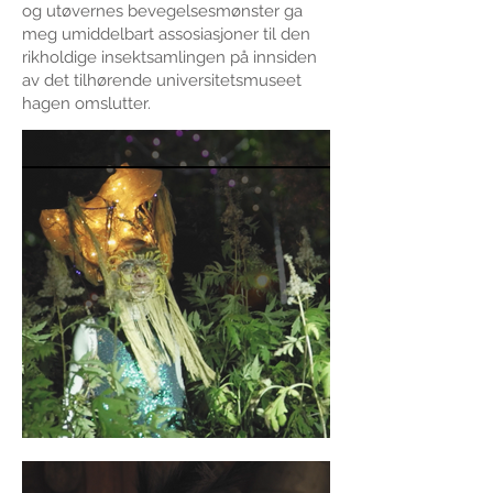
og utøvernes bevegelsesmønster ga
meg umiddelbart assosiasjoner til den
rikholdige insektsamlingen på innsiden
av det tilhørende universitetsmuseet
hagen omslutter.