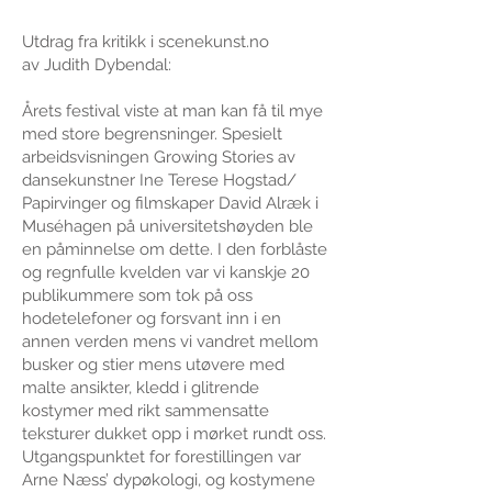
Utdrag fra kritikk i scenekunst.no
av
Judith Dybendal:
Årets festival viste at man kan få til mye
med store begrensninger. Spesielt
arbeidsvisningen Growing Stories av
dansekunstner Ine Terese Hogstad/
Papirvinger og filmskaper David Alræk i
Muséhagen på universitetshøyden ble
en påminnelse om dette. I den forblåste
og regnfulle kvelden var vi kanskje 20
publikummere som tok på oss
hodetelefoner og forsvant inn i en
annen verden mens vi vandret mellom
busker og stier mens utøvere med
malte ansikter, kledd i glitrende
kostymer med rikt sammensatte
teksturer dukket opp i mørket rundt oss.
Utgangspunktet for forestillingen var
Arne Næss’ dypøkologi, og kostymene