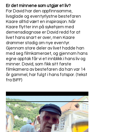
Er det minnene som utgjør et liv?
For David har den oppfinnsomme,
livsglade og eventyrlystne bestefaren
Kaare alltid vært en inspirasjon. Når
Kaare flytter inn på sykehjem med
demensdiagnose er David redd for at
livet hans snart er over, men Kaare
drømmer stadig om nye eventyr.
Gjennom store deler av livet hadde han
med seg filmkameraet, og gjennom hans
egne opptak får vi et innblikk i hans liv og
minner. David, som fikk sitt første
filmkamera av bestefaren da han var 14
år gammel, har fulgt i hans fotspor. (tekst
fra BIFF)