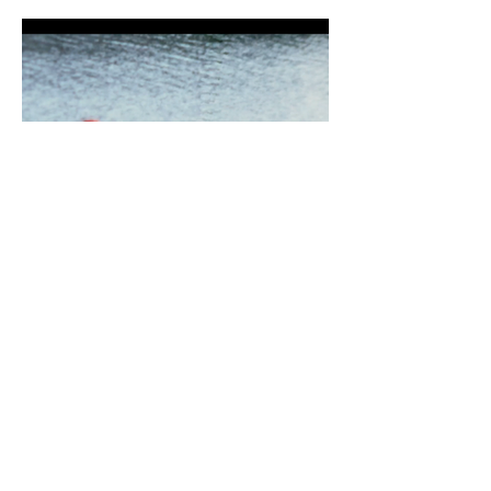
Regi: David Alræk
Foto: Kaare Nils Jacobsen, David
Alræk, Kieran Kolle.
Klipp: Christoffer Heie Musikk: Olav
Øyehaug.
Lyd: Yngve Sætre, Duper Studio.